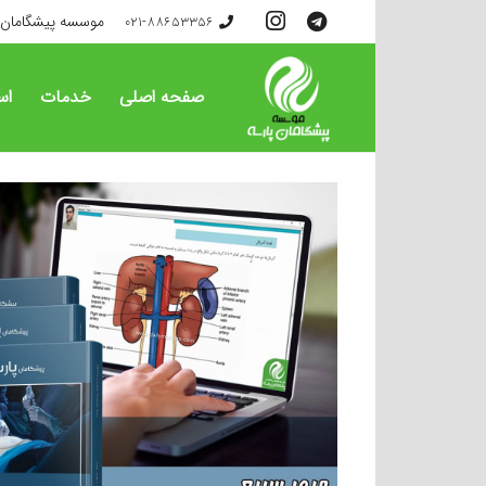
موسسه پیشگامان 
021-88653356
صفحه اصلی
خدمات
اس