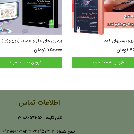
ریع بیماریهای غدد
بیماری های مغز و اعصاب (نورولوژی)
75
تومان
750,000
تومان
افزودن به سبد خرید
افزودن به سبد خرید
اطلاعات تماس
تلفن ثابت:
02188653356
تلفن همراه:
09129577113 –
09355000484