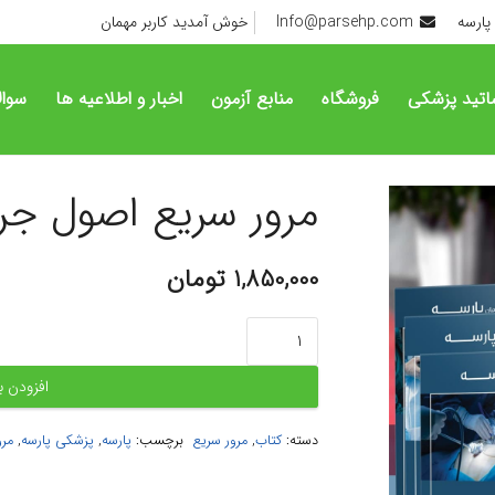
پارسه
Info@parsehp.com
خوش آمدید کاربر مهمان
اتید پزشکی
فروشگاه
منابع آزمون
اخبار و اطلاعیه ها
سوال
مرور سریع اصول ج
1,850,000
تومان
مرور
سریع
اصول
افزودن ب
جراحی
عمومی
دسته:
کتاب
,
مرور سریع
برچسب:
پارسه
,
پزشکی پارسه
,
مرو
عدد