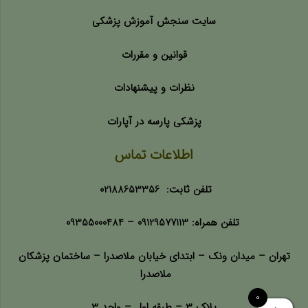
سایت سنجش آموزش پزشکی
قوانین و مقررات
نظرات و پیشنهادات
پزشکی پارسه در آپارات
اطلاعات تماس
تلفن ثابت:
02188653356
تلفن همراه:
09129577113 –
09355000484
تهران – میدان ونک – ابتدای خیابان ملاصدرا – ساختمان پزشکان
ملاصدرا
0
پلاک 3 – طبقه اول – واحد 3