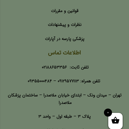
قوانین و مقررات
نظرات و پیشنهادات
پزشکی پارسه در آپارات
اطلاعات تماس
تلفن ثابت:
02188653356
تلفن همراه:
09129577113 –
09355000484
تهران – میدان ونک – ابتدای خیابان ملاصدرا – ساختمان پزشکان
ملاصدرا
0
پلاک 3 – طبقه اول – واحد 3