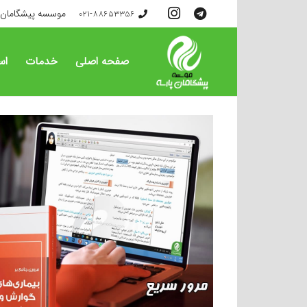
موسسه پیشگامان 
021-88653356
صفحه اصلی
خدمات
اس