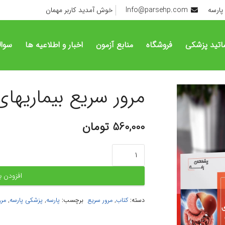
پارسه
Info@parsehp.com
خوش آمدید کاربر مهمان
اتید پزشکی
فروشگاه
منابع آزمون
اخبار و اطلاعیه ها
سوال
مرور سریع بیماریهای
560,000
تومان
مرور
سریع
بیماریهای
افزودن ب
گوارش
و
دسته:
کتاب
,
مرور سریع
برچسب:
پارسه
,
پزشکی پارسه
,
مرو
کبد
پارسه