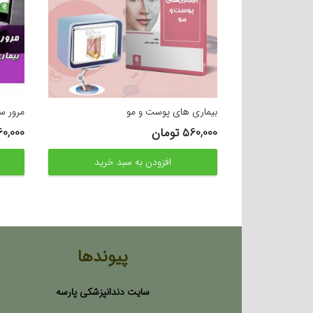
بیماری های پوست و مو
مرور س
560,000
تومان
60,000
افزودن به سبد خرید
پیوندها
سایت دندانپزشکی پارسه