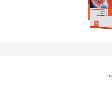
عدد
ی