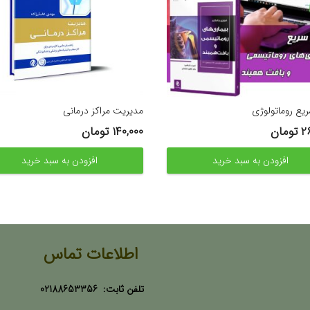
ریع روماتولوژی
مدیریت مراکز درمانی
2
تومان
140,000
تومان
افزودن به سبد خرید
افزودن به سبد خرید
اطلاعات تماس
تلفن ثابت:
02188653356