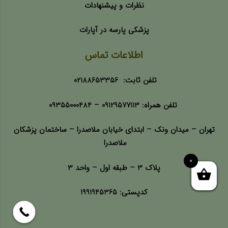
نظرات و پیشنهادات
پزشکی پارسه در آپارات
اطلاعات تماس
تلفن ثابت:
02188653356
تلفن همراه:
09129577113 –
09355000484
تهران – میدان ونک – ابتدای خیابان ملاصدرا – ساختمان پزشکان
ملاصدرا
0
پلاک 3 – طبقه اول – واحد 3
کدپستی: 1991945365