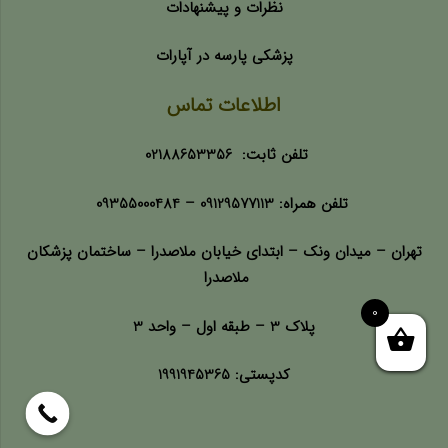
نظرات و پیشنهادات
پزشکی پارسه در آپارات
اطلاعات تماس
تلفن ثابت:
02188653356
تلفن همراه:
09129577113 –
09355000484
تهران – میدان ونک – ابتدای خیابان ملاصدرا – ساختمان پزشکان
ملاصدرا
0
پلاک 3 – طبقه اول – واحد 3
کدپستی: 1991945365